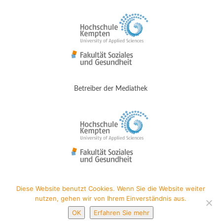
Betreiber der Mediathek
Diese Website benutzt Cookies. Wenn Sie die Website weiter
nutzen, gehen wir von Ihrem Einverständnis aus.
© 2025 MEDIATHEK-JUGENDARBEIT.DE |
IMPRESSUM
|
DATENSCHUTZ
OK
Erfahren Sie mehr