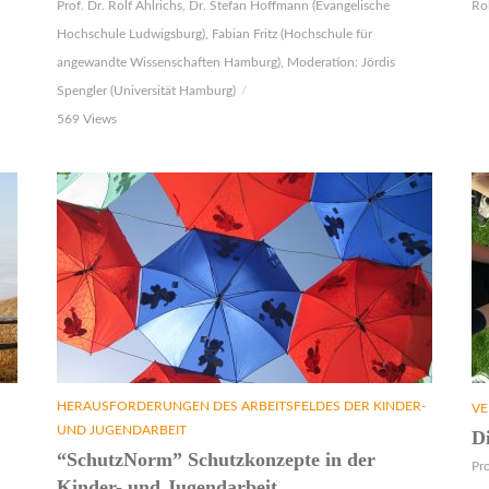
Prof. Dr. Rolf Ahlrichs, Dr. Stefan Hoffmann (Evangelische
Rol
Hochschule Ludwigsburg), Fabian Fritz (Hochschule für
angewandte Wissenschaften Hamburg), Moderation: Jördis
Spengler (Universität Hamburg)
569 Views
HERAUSFORDERUNGEN DES ARBEITSFELDES DER KINDER-
VE
UND JUGENDARBEIT
D
“SchutzNorm” Schutzkonzepte in der
Pro
Kinder- und Jugendarbeit