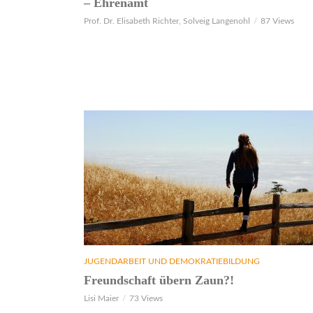
– Ehrenamt
Prof. Dr. Elisabeth Richter, Solveig Langenohl
87 Views
JUGENDARBEIT UND DEMOKRATIEBILDUNG
Freundschaft übern Zaun?!
Lisi Maier
73 Views